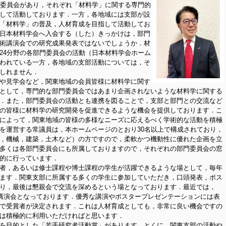
委員会があり，それぞれ「材料学」に関する専門的
して活動しております．一方，各地域には支部が設
「材料学」の普及，人材育成を目指して活動してお
日本材料学会へ入会する（した）きっかけは，部門
術講演会での研究成果発表ではないでしょうか．材
24分野の各部門委員会の活動（日本材料学会ホーム
われている一方，各地域の支部活動については，そ
しれません．
や見学会など，関東地域の会員皆様に材料学に関す
として，専門的な部門委員会ではあまり企画されないような材料学に関する
．また，部門委員会の活動とも連携を図ることで，支部と部門との交流など
の皆様に材料学の研究開発を促進できるような機会を提供しております．こ
によって，関東地域の皆様の多様なニーズに応えるべく学術的な活動を積極
を運営する常議員は，本ホームページのとおり30名以上で構成されており，
，機械，建築，土木など）の方ですので，柔軟かつ機動性に優れた企画を立
多くは各部門委員会にも所属しておりますので，それぞれの部門委員会の窓
的に行っています．
者，あるいは修士課程や博士課程の学生が活躍できるような場として，毎年
ます．関東支部に所属する多くの学生に参加していただき，口頭発表，ポス
り，最後は懇親会で交流を深めるという場となっております．最近では，
な講演会となっております．優秀な講演やポスタープレゼンテーションには表
で受賞者が決定されます．これは人材育成としても，非常に良い機会ですの
は積極的に利用いただければと思います．
を目的とした「若手研究者活動賞」があります．とくに，関東支部の活動や