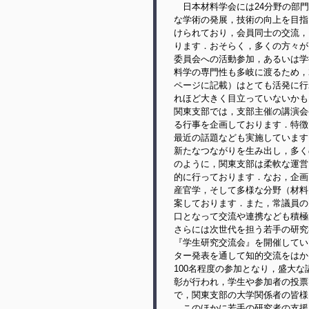
日本材料学会には24分野の部門
な学術の発展，技術の向上を目指
けられており，会員同士の交流，
ります．おそらく，多くの方々が
委員会への活動参加，あるいは学
料学の専門性も多岐に渡るため，
ページに記載）はとても活発に行
れほど大きく目立っていないかも
関東支部では，支部主催の講演会
る行事を企画しております．特徴
最近の話題なども実施しています
新たなつながりを生み出し，多く
のように，関東支部は柔軟な運営
的に行っております．なお，企画
産官学，そして多様な分野（材料
案しております．また，常議員の
口となって交流や連携なども積極
さらには次世代を担う若手の研究
『学生研究交流会』を開催してい
ター発表を通して知的交流をはか
100名程度の参加となり，盛大
彰が行われ，学生や参加者の投票
で，関東支部の大学関係者の皆様
このほかに若手の研究者の支援